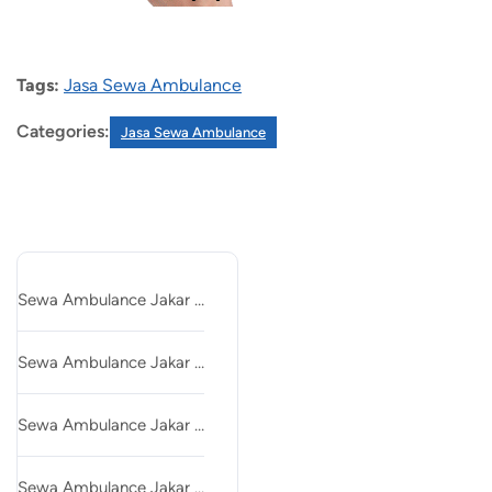
Tags:
Jasa Sewa Ambulance
Categories:
Jasa Sewa Ambulance
Recent Posts
Sewa Ambulance Jakar …
Sewa Ambulance Jakar …
Sewa Ambulance Jakar …
Sewa Ambulance Jakar …