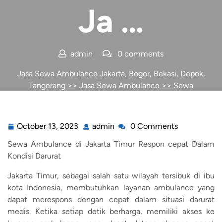
Ja …
admin
0 comments
Jasa Sewa Ambulance Jakarta, Bogor, Bekasi, Depok,
Tangerang
>>
Jasa Sewa Ambulance
>> Sewa
Ambulance di Ja …
October 13, 2023
admin
0 Comments
Sewa Ambulance di Jakarta Timur Respon cepat Dalam
Kondisi Darurat
Jakarta Timur, sebagai salah satu wilayah tersibuk di ibu
kota Indonesia, membutuhkan layanan ambulance yang
dapat merespons dengan cepat dalam situasi darurat
medis. Ketika setiap detik berharga, memiliki akses ke