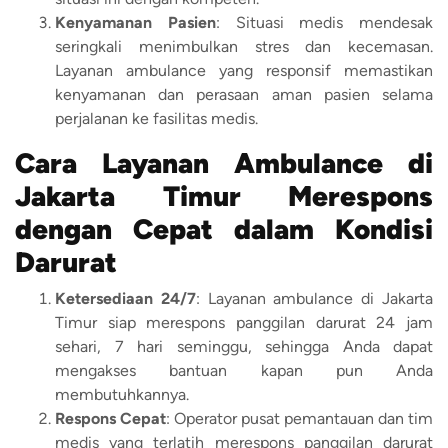
Kenyamanan Pasien
: Situasi medis mendesak
seringkali menimbulkan stres dan kecemasan.
Layanan ambulance yang responsif memastikan
kenyamanan dan perasaan aman pasien selama
perjalanan ke fasilitas medis.
Cara Layanan Ambulance di
Jakarta Timur Merespons
dengan Cepat dalam Kondisi
Darurat
Ketersediaan 24/7
: Layanan ambulance di Jakarta
Timur siap merespons panggilan darurat 24 jam
sehari, 7 hari seminggu, sehingga Anda dapat
mengakses bantuan kapan pun Anda
membutuhkannya.
Respons Cepat
: Operator pusat pemantauan dan tim
medis yang terlatih merespons panggilan darurat